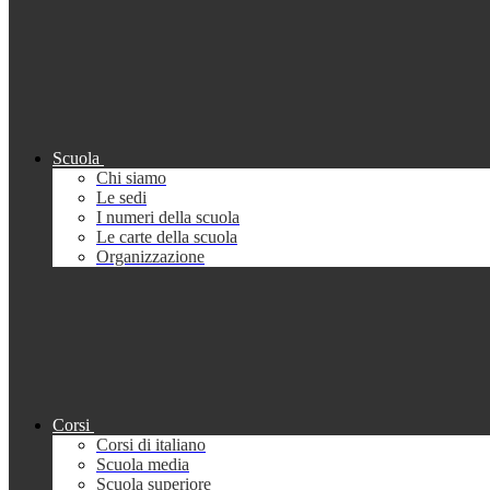
Scuola
Chi siamo
Le sedi
I numeri della scuola
Le carte della scuola
Organizzazione
Corsi
Corsi di italiano
Scuola media
Scuola superiore