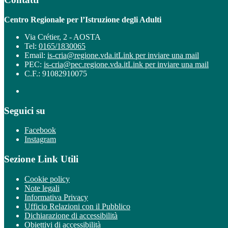
Centro Regionale per l’Istruzione degli Adulti
Via Crétier, 2 - AOSTA
Tel:
0165/1830065
Email:
is-cria@regione.vda.it
Link per inviare una mail
PEC:
is-cria@pec.regione.vda.it
Link per inviare una mail
C.F.: 91082910075
Seguici su
Facebook
Instagram
Sezione Link Utili
Cookie policy
Note legali
Informativa Privacy
Ufficio Relazioni con il Pubblico
Dichiarazione di accessibilità
Obiettivi di accessibilità