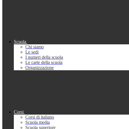
Scuola
Chi siamo
Le sedi
I numeri della scuola
Le carte della scuola
Organizzazione
Corsi
Corsi di italiano
Scuola media
Scuola superiore