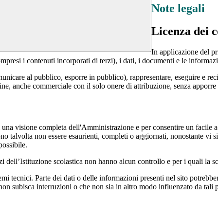
Note legali
Licenza dei c
In applicazione del pr
si i contenuti incorporati di terzi), i dati, i documenti e le informazi
comunicare al pubblico, esporre in pubblico), rappresentare, eseguire e r
 fine, anche commerciale con il solo onere di attribuzione, senza apporre 
enti una visione completa dell'Amministrazione e per consentire un facile ac
ono talvolta non essere esaurienti, completi o aggiornati, nonostante vi
possibile.
izi dell’Istituzione scolastica non hanno alcun controllo e per i quali la
 tecnici. Parte dei dati o delle informazioni presenti nel sito potrebbero 
 non subisca interruzioni o che non sia in altro modo influenzato da tali 