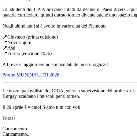
Gli studenti dei CPIA arrivano infatti da decine di Paesi diversi, qu
materia curricolare, quindi questo torneo diventa anche uno spazio im
Negli ultimi anni si è svolto in varie città del Piemonte:
📍Chivasso (prima edizione)
📍Novi Ligure
📍Asti
📍Torino (edizione 2026)
A breve vi aggiorneremo sui risultati dei nostri ragazzi!
Promo MUNDIALITO 2026
Le nostre pallavoliste del CRIA, sotto la supervisione del professor L
Burgay, scaldano i muscoli per il torneo.
Il 29 aprile è vicino! Siamo tutti con voi!
Forza!
Caricamento...
Caricamento...