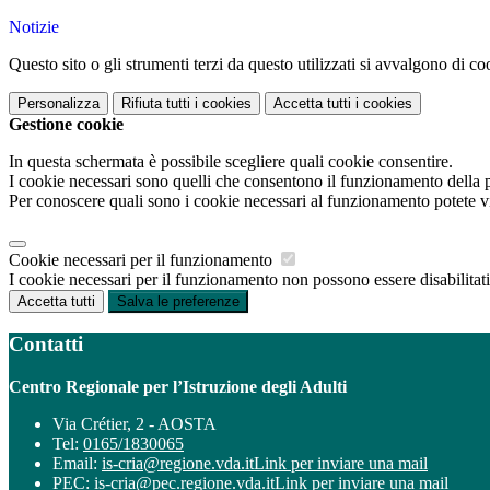
Notizie
Questo sito o gli strumenti terzi da questo utilizzati si avvalgono di coo
Personalizza
Rifiuta tutti
i cookies
Accetta tutti
i cookies
Gestione cookie
In questa schermata è possibile scegliere quali cookie consentire.
I cookie necessari sono quelli che consentono il funzionamento della pi
Per conoscere quali sono i cookie necessari al funzionamento potete v
Cookie necessari per il funzionamento
I cookie necessari per il funzionamento non possono essere disabilitati.
Accetta tutti
Salva le preferenze
Contatti
Centro Regionale per l’Istruzione degli Adulti
Via Crétier, 2 - AOSTA
Tel:
0165/1830065
Email:
is-cria@regione.vda.it
Link per inviare una mail
PEC:
is-cria@pec.regione.vda.it
Link per inviare una mail