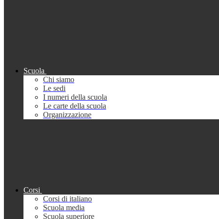
Scuola
Chi siamo
Le sedi
I numeri della scuola
Le carte della scuola
Organizzazione
Corsi
Corsi di italiano
Scuola media
Scuola superiore