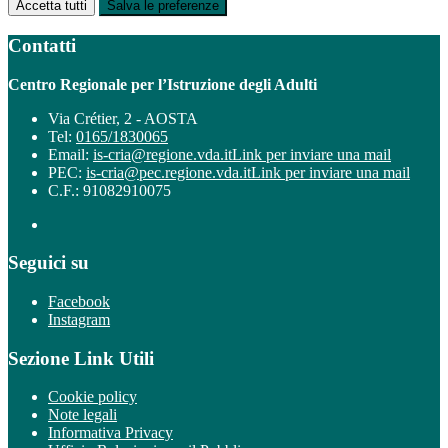
Accetta tutti
Salva le preferenze
Contatti
Centro Regionale per l’Istruzione degli Adulti
Via Crétier, 2 - AOSTA
Tel:
0165/1830065
Email:
is-cria@regione.vda.it
Link per inviare una mail
PEC:
is-cria@pec.regione.vda.it
Link per inviare una mail
C.F.: 91082910075
Seguici su
Facebook
Instagram
Sezione Link Utili
Cookie policy
Note legali
Informativa Privacy