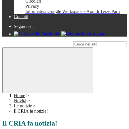
Circolari
Privacy
Informativa Google Workspace e App di Terze Parti
Contatti
Seguici su:
Campo di ricerca per le pagine del sito
Home
>
Novità
>
Le notizie
>
Il CRIA fa notizia!
Il CRIA fa notizia!