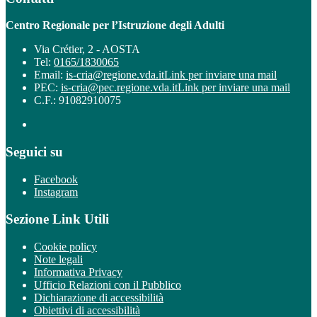
Centro Regionale per l’Istruzione degli Adulti
Via Crétier, 2 - AOSTA
Tel:
0165/1830065
Email:
is-cria@regione.vda.it
Link per inviare una mail
PEC:
is-cria@pec.regione.vda.it
Link per inviare una mail
C.F.: 91082910075
Seguici su
Facebook
Instagram
Sezione Link Utili
Cookie policy
Note legali
Informativa Privacy
Ufficio Relazioni con il Pubblico
Dichiarazione di accessibilità
Obiettivi di accessibilità