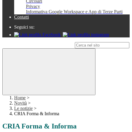
Circolari
Privacy
Informativa Google Workspace e App di Terze Parti
Contatti
Seguici su:
Campo di ricerca per le pagine del sito
Home
>
Novità
>
Le notizie
>
CRIA Forma & Informa
CRIA Forma & Informa