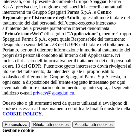
interessati, con il presente documento Gruppo Spaggiari Parma
S.p.A. precisa che, in ragione degli specifici accordi contrattuali
intercorrenti tra Gruppo Spaggiari Parma S.p.A. e
Centro
Regionale per l’Istruzione degli Adulti
, quest'ultimo è titolare del
trattamento dei dati personali dell’utente-soggetto interessato
all’interno della presente piattaforma internet denominata
"
PrimaVisioneWeb
" (di seguito l’"
Applicazione
"), mentre Gruppo
Spaggiari Parma S.p.A. opera quale Responsabile del trattamento
designato ai sensi dell’art. 28 del GDPR dal titolare del trattamento.
Pertanto, per ogni ulteriore informazione in merito al trattamento dei
propri dati personali condotto all’interno dell’Applicazione, ivi
incluso il rilascio dell’informativa per il trattamento dei dati personali
ex art. 13 del GDPR, l’utente-soggetto interessato dovrà rivolgersi al
titolare del trattamento, da intendersi quale il proprio istituto
scolastico di riferimento. Gruppo Spaggiari Parma S.p.A. resta, in
ogni caso, a disposizione dell’utente-soggetto interessato per ogni
eventuale ulteriore chiarimento in merito a quanto sopra, al seguente
indirizzo e-mail
privacy@spaggiari.eu
.
Questo sito o gli strumenti terzi da questo utilizzati si avvalgono di
cookie necessari al funzionamento ed utili alle finalità illustrate nella
COOKIE POLICY
.
Personalizza
Rifiuta tutti
i cookies
Accetta tutti
i cookies
Gestione cookie