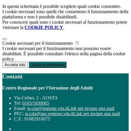
In questa schermata è possibile scegliere quali cookie consentire.
I cookie necessari sono quelli che consentono il funzionamento della
piattaforma e non è possibile disabilitarli.
Per conoscere quali sono i cookie necessari al funzionamento potete
visionare la
COOKIE POLICY
.
Cookie necessari per il funzionamento
I cookie necessari per il funzionamento non possono essere
disabilitati. È possibile consultare l'elenco nella pagina della cookie
policy.
Accetta tutti
Salva le preferenze
Contatti
Centro Regionale per l’Istruzione degli Adulti
Via Crétier, 2 - AOSTA
Tel:
0165/1830065
Email:
is-cria@regione.vda.it
Link per inviare una mail
PEC:
is-cria@pec.regione.vda.it
Link per inviare una mail
C.F.: 91082910075