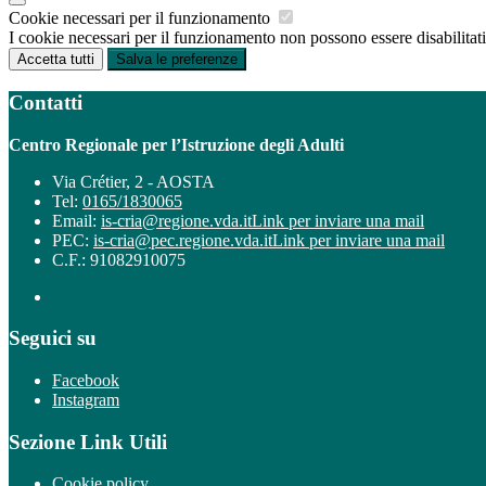
Cookie necessari per il funzionamento
I cookie necessari per il funzionamento non possono essere disabilitati.
Accetta tutti
Salva le preferenze
Contatti
Centro Regionale per l’Istruzione degli Adulti
Via Crétier, 2 - AOSTA
Tel:
0165/1830065
Email:
is-cria@regione.vda.it
Link per inviare una mail
PEC:
is-cria@pec.regione.vda.it
Link per inviare una mail
C.F.: 91082910075
Seguici su
Facebook
Instagram
Sezione Link Utili
Cookie policy