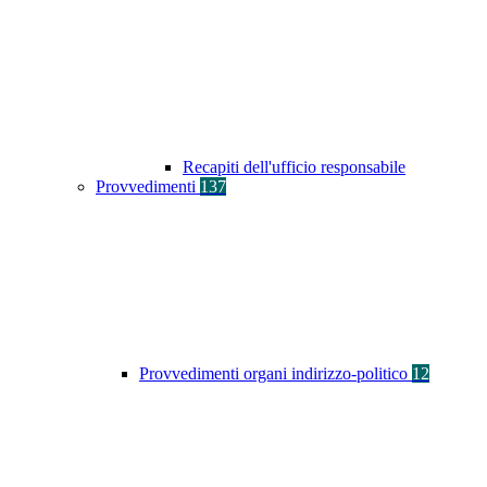
Recapiti dell'ufficio responsabile
Provvedimenti
137
Provvedimenti organi indirizzo-politico
12