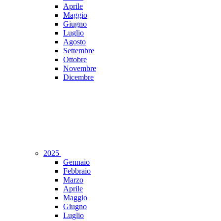
Aprile
Maggio
Giugno
Luglio
Agosto
Settembre
Ottobre
Novembre
Dicembre
2025
Gennaio
Febbraio
Marzo
Aprile
Maggio
Giugno
Luglio