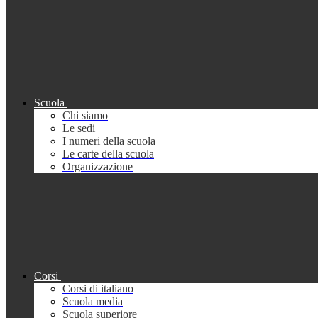
Scuola
Chi siamo
Le sedi
I numeri della scuola
Le carte della scuola
Organizzazione
Corsi
Corsi di italiano
Scuola media
Scuola superiore