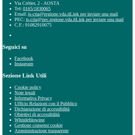
Via Crétier, 2 - AOSTA
Tel:
0165/1830065
Email:
is-cria@regione.vda.it
Link per inviare una mail
PEC:
is-cria@pec.regione.vda.it
Link per inviare una mail
C.F.: 91082910075
Seguici su
Facebook
Instagram
Sezione Link Utili
Cookie policy
Note legali
Informativa Privacy
Ufficio Relazioni con il Pubblico
Dichiarazione di accessibilità
Obiettivi di accessibilità
Whistleblowing
Gestione consensi cookie
Amministrazione trasparente