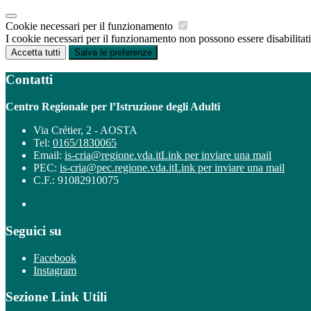
Cookie necessari per il funzionamento
I cookie necessari per il funzionamento non possono essere disabilitati.
Accetta tutti
Salva le preferenze
Contatti
Centro Regionale per l’Istruzione degli Adulti
Via Crétier, 2 - AOSTA
Tel:
0165/1830065
Email:
is-cria@regione.vda.it
Link per inviare una mail
PEC:
is-cria@pec.regione.vda.it
Link per inviare una mail
C.F.: 91082910075
Seguici su
Facebook
Instagram
Sezione Link Utili