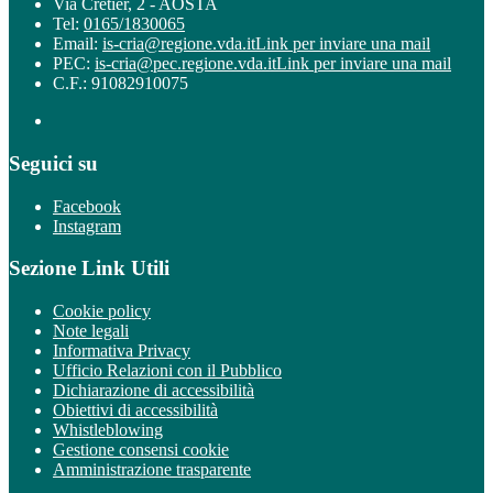
Via Crétier, 2 - AOSTA
Tel:
0165/1830065
Email:
is-cria@regione.vda.it
Link per inviare una mail
PEC:
is-cria@pec.regione.vda.it
Link per inviare una mail
C.F.: 91082910075
Seguici su
Facebook
Instagram
Sezione Link Utili
Cookie policy
Note legali
Informativa Privacy
Ufficio Relazioni con il Pubblico
Dichiarazione di accessibilità
Obiettivi di accessibilità
Whistleblowing
Gestione consensi cookie
Amministrazione trasparente