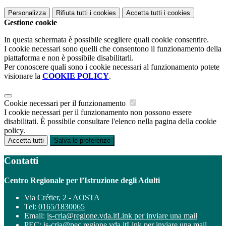
Personalizza
Rifiuta tutti
i cookies
Accetta tutti
i cookies
Gestione cookie
In questa schermata è possibile scegliere quali cookie consentire.
I cookie necessari sono quelli che consentono il funzionamento della
piattaforma e non è possibile disabilitarli.
Per conoscere quali sono i cookie necessari al funzionamento potete
visionare la
COOKIE POLICY
.
Cookie necessari per il funzionamento
I cookie necessari per il funzionamento non possono essere
disabilitati. È possibile consultare l'elenco nella pagina della cookie
policy.
Accetta tutti
Salva le preferenze
Contatti
Centro Regionale per l’Istruzione degli Adulti
Via Crétier, 2 - AOSTA
Tel:
0165/1830065
Email:
is-cria@regione.vda.it
Link per inviare una mail
PEC:
is-cria@pec.regione.vda.it
Link per inviare una mail