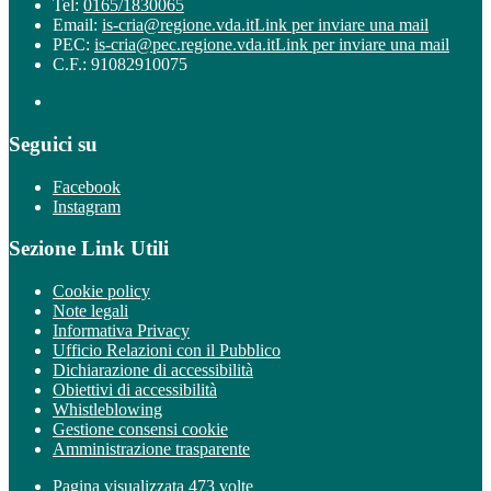
Tel:
0165/1830065
Email:
is-cria@regione.vda.it
Link per inviare una mail
PEC:
is-cria@pec.regione.vda.it
Link per inviare una mail
C.F.: 91082910075
Seguici su
Facebook
Instagram
Sezione Link Utili
Cookie policy
Note legali
Informativa Privacy
Ufficio Relazioni con il Pubblico
Dichiarazione di accessibilità
Obiettivi di accessibilità
Whistleblowing
Gestione consensi cookie
Amministrazione trasparente
Pagina visualizzata
473
volte