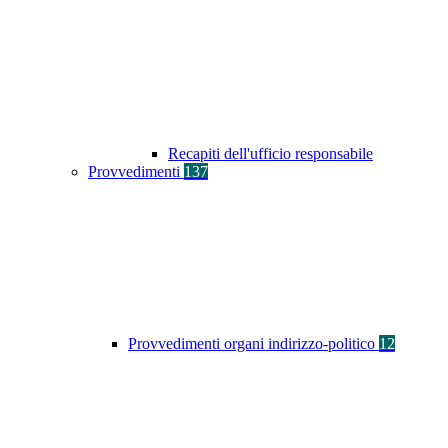
Recapiti dell'ufficio responsabile
Provvedimenti
137
Provvedimenti organi indirizzo-politico
12