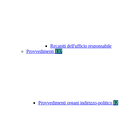
Recapiti dell'ufficio responsabile
Provvedimenti
137
Provvedimenti organi indirizzo-politico
12