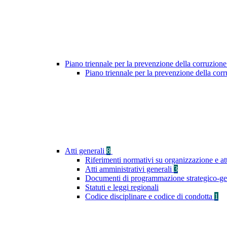
Piano triennale per la prevenzione della corruzione
Piano triennale per la prevenzione della co
Atti generali
8
Riferimenti normativi su organizzazione e at
Atti amministrativi generali
3
Documenti di programmazione strategico-ge
Statuti e leggi regionali
Codice disciplinare e codice di condotta
1