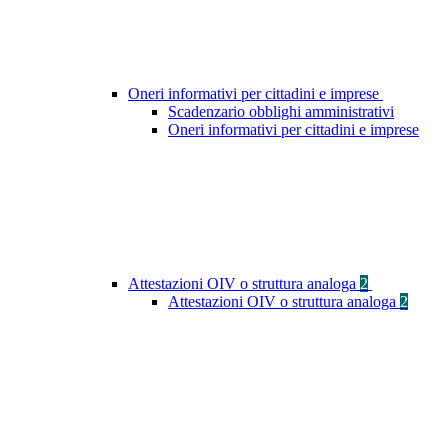
Oneri informativi per cittadini e imprese
Scadenzario obblighi amministrativi
Oneri informativi per cittadini e imprese
Attestazioni OIV o struttura analoga
2
Attestazioni OIV o struttura analoga
2