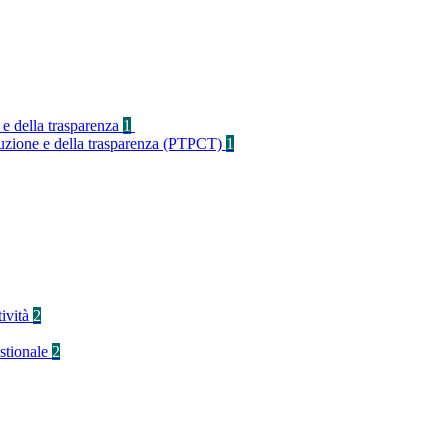
 e della trasparenza
1
rruzione e della trasparenza (PTPCT)
1
tività
2
stionale
2