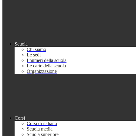
Scuola
Chi siamo
Le sedi
I numeri della scuola
Le carte della scuola
Organizzazione
Corsi
Corsi di italiano
Scuola media
Scuola superiore