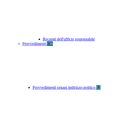
Recapiti dell'ufficio responsabile
Provvedimenti
136
Provvedimenti organi indirizzo-politico
12