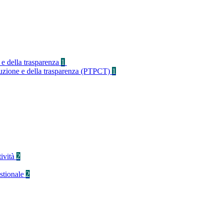
 e della trasparenza
1
rruzione e della trasparenza (PTPCT)
1
tività
2
stionale
2