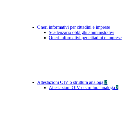
Oneri informativi per cittadini e imprese
Scadenzario obblighi amministrativi
Oneri informativi per cittadini e imprese
Attestazioni OIV o struttura analoga
2
Attestazioni OIV o struttura analoga
2