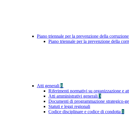
Piano triennale per la prevenzione della corruzione
Piano triennale per la prevenzione della co
Atti generali
8
Riferimenti normativi su organizzazione e at
Atti amministrativi generali
3
Documenti di programmazione strategico-ge
Statuti e leggi regionali
Codice disciplinare e codice di condotta
1