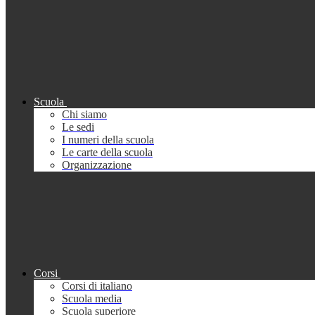
Scuola
Chi siamo
Le sedi
I numeri della scuola
Le carte della scuola
Organizzazione
Corsi
Corsi di italiano
Scuola media
Scuola superiore