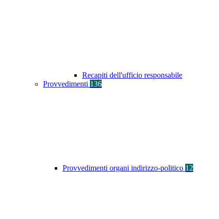
Recapiti dell'ufficio responsabile
Provvedimenti
136
Provvedimenti organi indirizzo-politico
12