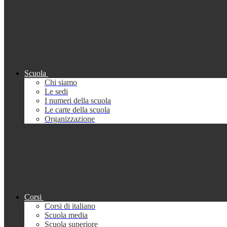
Scuola
Chi siamo
Le sedi
I numeri della scuola
Le carte della scuola
Organizzazione
Corsi
Corsi di italiano
Scuola media
Scuola superiore