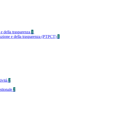
 e della trasparenza
1
rruzione e della trasparenza (PTPCT)
1
tività
2
stionale
2