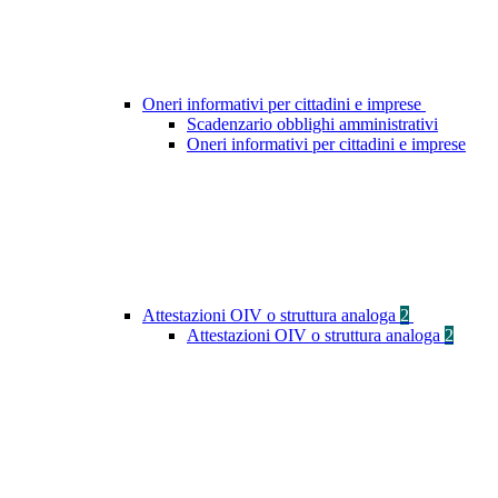
Oneri informativi per cittadini e imprese
Scadenzario obblighi amministrativi
Oneri informativi per cittadini e imprese
Attestazioni OIV o struttura analoga
2
Attestazioni OIV o struttura analoga
2