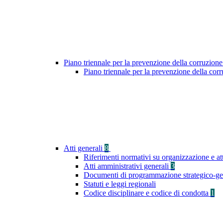
Piano triennale per la prevenzione della corruzione
Piano triennale per la prevenzione della co
Atti generali
8
Riferimenti normativi su organizzazione e at
Atti amministrativi generali
3
Documenti di programmazione strategico-ge
Statuti e leggi regionali
Codice disciplinare e codice di condotta
1