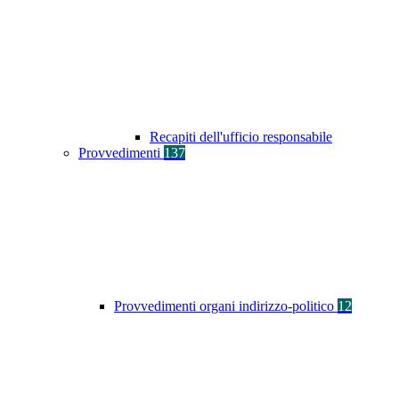
Recapiti dell'ufficio responsabile
Provvedimenti
137
Provvedimenti organi indirizzo-politico
12