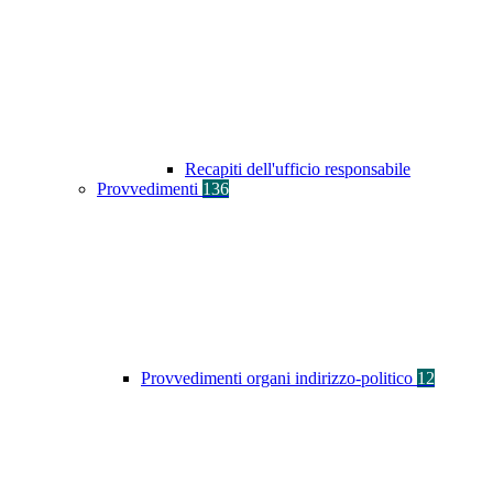
Recapiti dell'ufficio responsabile
Provvedimenti
136
Provvedimenti organi indirizzo-politico
12