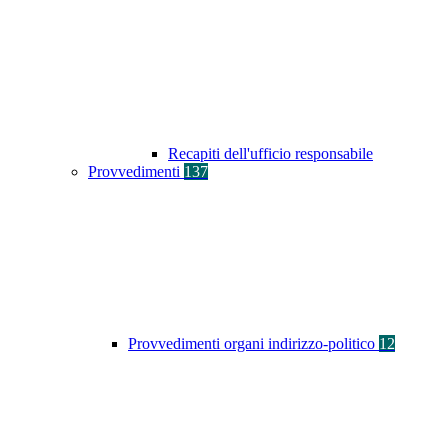
Recapiti dell'ufficio responsabile
Provvedimenti
137
Provvedimenti organi indirizzo-politico
12