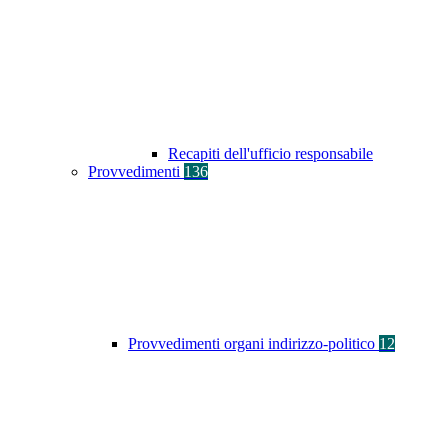
Recapiti dell'ufficio responsabile
Provvedimenti
136
Provvedimenti organi indirizzo-politico
12