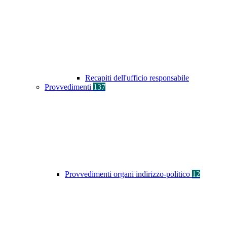
Recapiti dell'ufficio responsabile
Provvedimenti
137
Provvedimenti organi indirizzo-politico
12