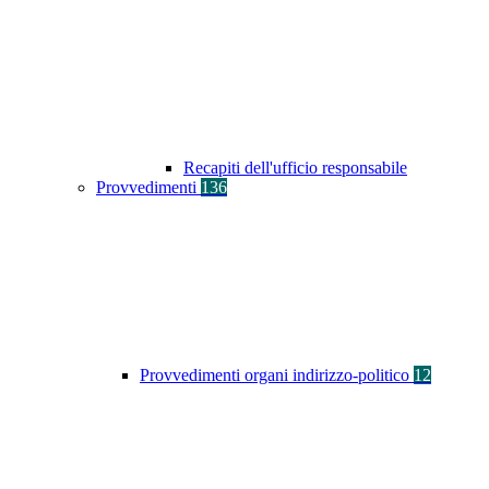
Recapiti dell'ufficio responsabile
Provvedimenti
136
Provvedimenti organi indirizzo-politico
12