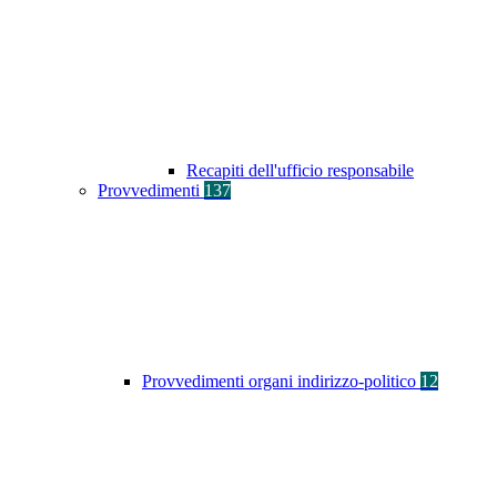
Recapiti dell'ufficio responsabile
Provvedimenti
137
Provvedimenti organi indirizzo-politico
12